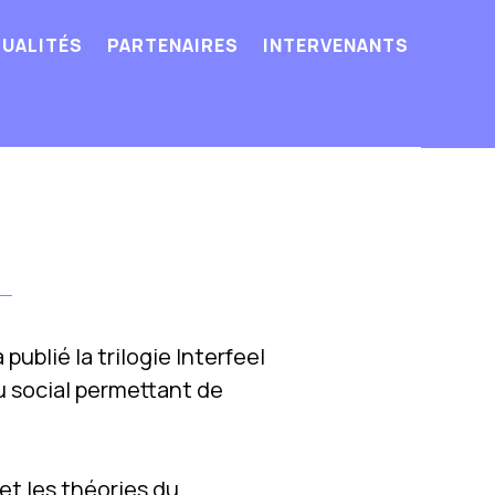
UALITÉS
PARTENAIRES
INTERVENANTS
publié la trilogie Interfeel
u social permettant de
et les théories du